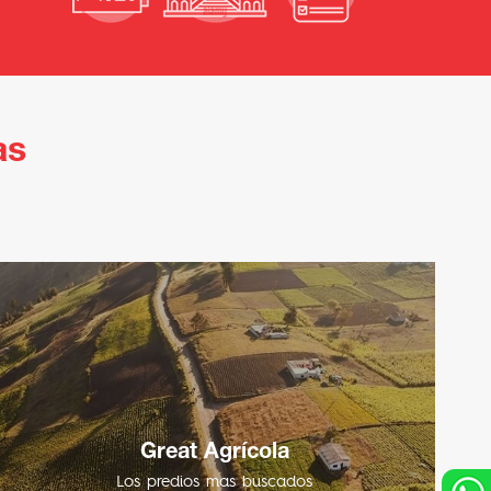
as
Great Agrícola
Los predios mas buscados