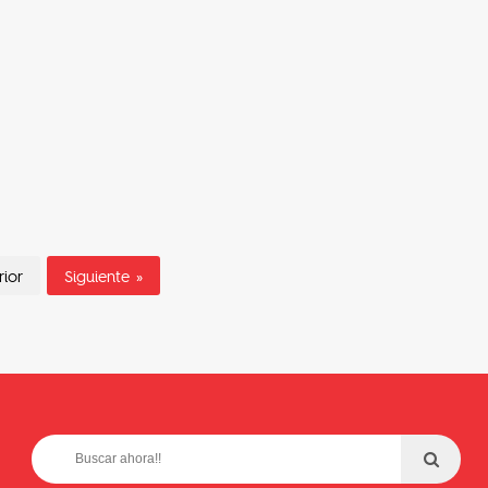
rior
Siguiente »