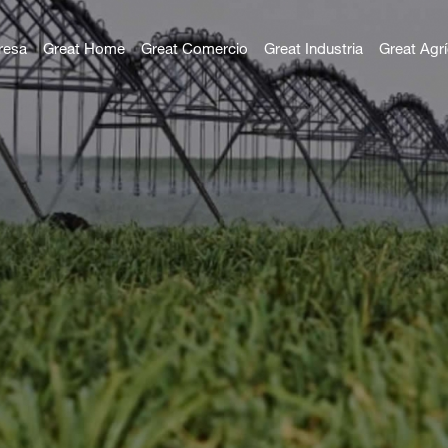
resa
Great Home
Great Comercio
Great Industria
Great Agrí